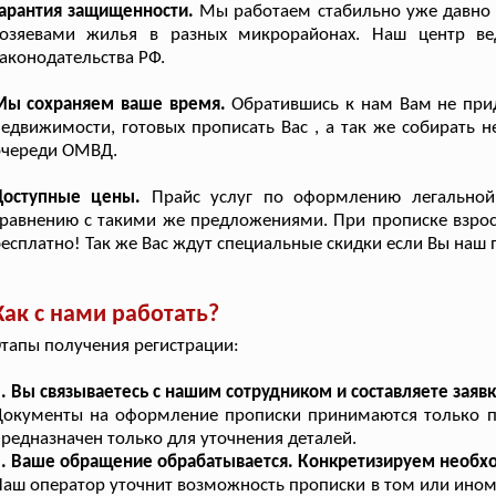
арантия защищенности.
Мы работаем стабильно уже давно 
хозяевами жилья в разных микрорайонах. Наш центр ве
аконодательства РФ.
Мы сохраняем ваше время.
Обратившись к нам Вам не прид
едвижимости, готовых прописать Вас , а так же собирать 
очереди ОМВД.
Доступные цены.
Прайс услуг по оформлению легальной
равнению с такими же предложениями. При прописке взросл
есплатно! Так же Вас ждут специальные скидки если Вы наш 
Как с нами работать?
тапы получения регистрации:
. Вы связываетесь с нашим сотрудником и составляете заявк
окументы на оформление прописки принимаются только по
редназначен только для уточнения деталей.
2. Ваше обращение обрабатывается. Конкретизируем необ
аш оператор уточнит возможность прописки в том или ином