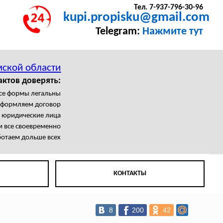
Тел. 7-937-796-30-96
kupi.propisku@gmail.com
Telegram:
Нажмите тут
мской области
актов доверять:
се формы легальны
формляем договор
 юридические лица
 все своевременно
отаем дольше всех
КОНТАКТЫ
8
200
42