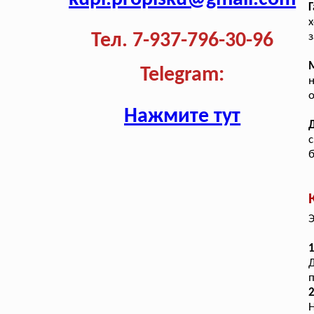
Г
Тел. 7-937-796-30-96
з
Telegram:
н
Нажмите тут
с
б
Э
1
Д
п
Н