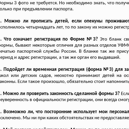
ормы 3 фото не требуется. Но необходимо знать, что полу
олько при предъявлении паспорта.
4. Можно ли прописать детей, если опекуны проживаю
сполнилось четырнадцать лет, то по закону их можно регист
5. Что означает регистрация по Форме №3?
Это бланк св
ормы, бывают некоторые отличия для разных отделов УФМС
ечатью паспортной службы России. В бланке так же прису
ериод и адрес регистрации, а так же орган его выдавший.
6. Подойдет ли временная регистрация (форма №3) для за
школ или детских садов, неохотно принимают детей на 
аконны. Если такое произошло, обязательно стоит напомнить
. Можно ли проверить законность сделанной формы 3?
Если
еуверенность в официальности регистрации, они всегда смог
. Возможно ли, что посторонние использует мои персона
сключено. Мы ни при каких обстоятельствах не предоставля