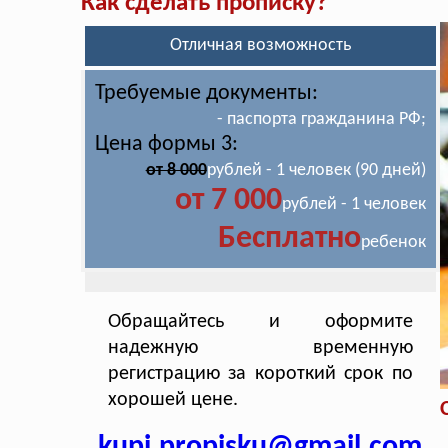
Как сделать прописку?
Отличная возможность
Требуемые документы:
- паспорта гражданина РФ;
Цена формы 3:
от 8 000
рублей - 1 человек (90 дней)
от 7 000
рублей - 1 человек
Бесплатно
ребенок
Обращайтесь и оформите
надежную временную
регистрацию за короткий срок по
хорошей цене.
kupi.propisku@gmail.com