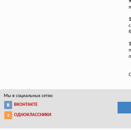
9
п
с
б
1
п
о
С
Мы в социальных сетях:
ВКОНТАКТЕ
ОДНОКЛАССНИКИ