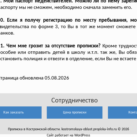
. Мой паспорт недействителен. Можно ли по нему зареги
аспорту мы не сможем, необходимо сначала заменить его.
10. Если я получу регистрацию по месту пребывания, мо
видетельства по форме 3, то Вы в тот же момент сможете
анков.
1. Чем мне грозит за отсутствие прописки?
Кроме трудност
особие или отправить детей в школу и.т.п. так же, Вы обя
становить полиция и отвезти в отделение, если Вы не встает
траница обновлена 05.08.2026
Сотрудничество
Как заказать
Цена прописки
Конт
Прописка в Костромской области. kostromskaya-oblast.propiska-info.ru © 2026
Сайт работает на WordPress