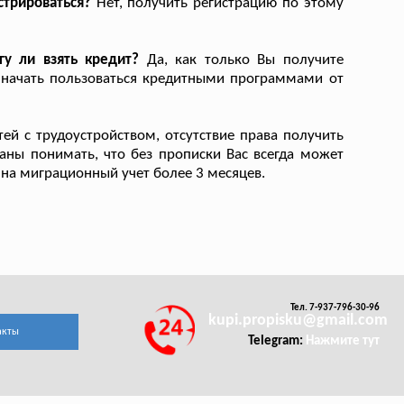
стрироваться?
Нет, получить регистрацию по этому
гу ли взять кредит?
Да, как только Вы получите
 начать пользоваться кредитными программами от
ей с трудоустройством, отсутствие права получить
заны понимать, что без прописки Вас всегда может
е на миграционный учет более 3 месяцев.
Тел. 7-937-796-30-96
kupi.propisku@gmail.com
акты
Telegram:
Нажмите тут